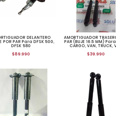
RTIGUADOR DELANTERO
AMORTIGUADOR TRASER
E POR PAR Para DFSK 500,
PAR (BUJE 16.5 MM) Par
DFSK 580
CARGO, VAN, TRUCK, 
$89.990
$39.990
Precio
Preci
normal
norm