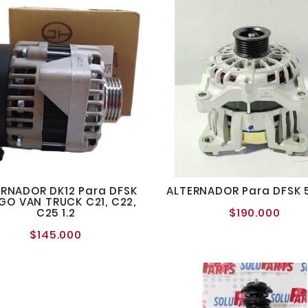
ERNADOR DK12 Para DFSK
ALTERNADOR Para DFSK 5
GO VAN TRUCK C21, C22,
$190.000
C25 1.2
Preci
norm
$145.000
Precio
normal