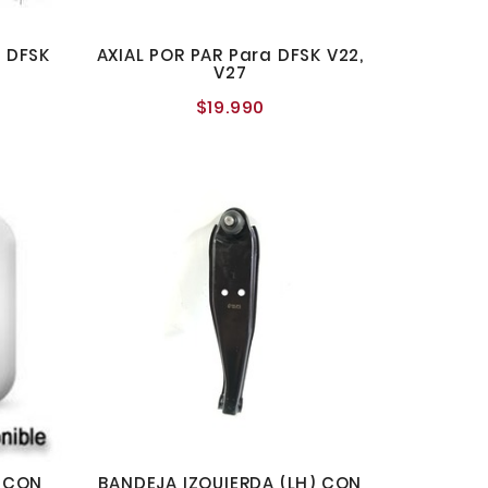
 DFSK
AXIAL POR PAR Para DFSK V22,
V27
$19.990
o
Precio
al
normal
) CON
BANDEJA IZQUIERDA (LH) CON