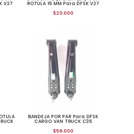
K V27
ROTULA 15 MM Para DFSK V27
$20.000
o
Precio
al
normal
ROTULA
BANDEJA POR PAR Para DFSK
TRUCK
CARGO VAN TRUCK C35
$56.000
Precio