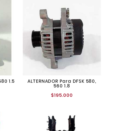
80 1.5
ALTERNADOR Para DFSK 580,
560 1.8
o
$195.000
Precio
al
normal