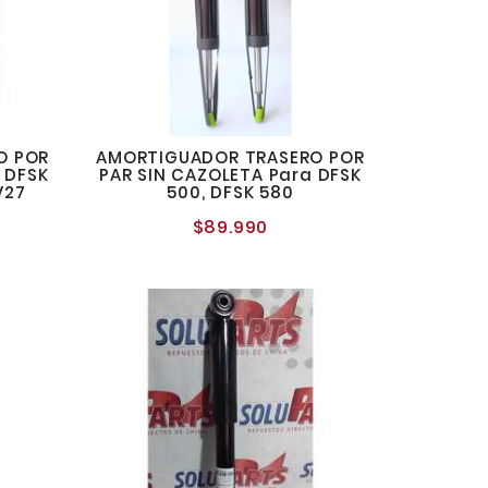
O POR
AMORTIGUADOR TRASERO POR
a DFSK
PAR SIN CAZOLETA Para DFSK
V27
500, DFSK 580
$89.990
o
Precio
al
normal