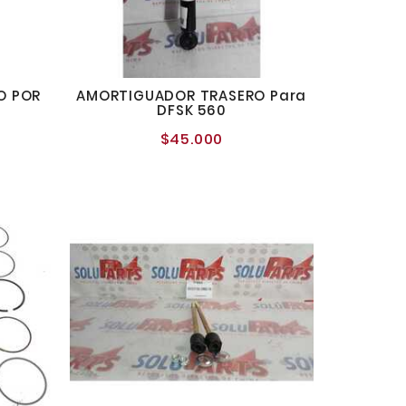
O POR
AMORTIGUADOR TRASERO Para
0
DFSK 560
$45.000
o
Precio
al
normal