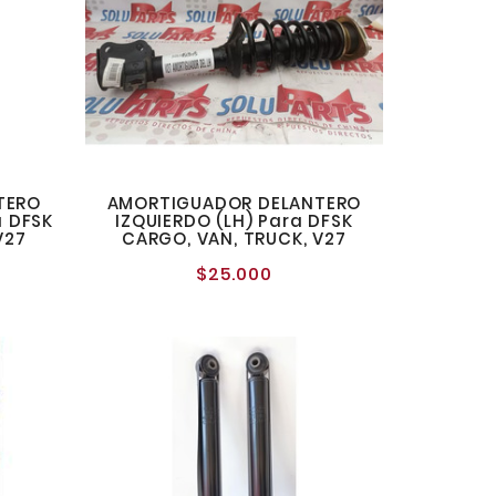
TERO
AMORTIGUADOR DELANTERO
 DFSK
IZQUIERDO (LH) Para DFSK
V27
CARGO, VAN, TRUCK, V27
$25.000
o
Precio
al
normal