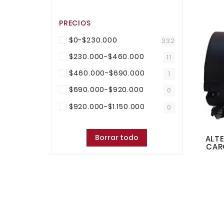
PRECIOS
$0-$230.000
332
$230.000-$460.000
11
$460.000-$690.000
1
$690.000-$920.000
0
$920.000-$1.150.000
0
Borrar todo
ALT
CAR