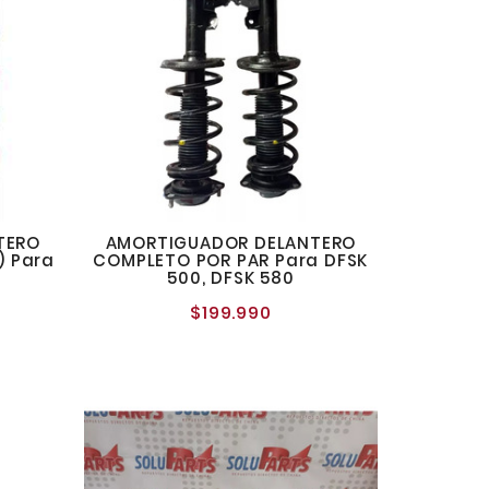
TERO
AMORTIGUADOR DELANTERO
) Para
COMPLETO POR PAR Para DFSK
500, DFSK 580
$199.990
o
Precio
al
normal