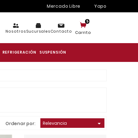
Mercado Libre
Yapo
$cart.TotalItems
Nosotros
Sucursales
Contacto
Carrito
REFRIGERACIÓN
SUSPENSIÓN

Relevancia
Ordenar por: