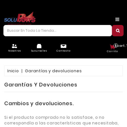
CARROCERÍA
CHASIS
CORREAS/PIOLAS
$cart.
ELÉCTRICO
Nosotros
Sucursales
Contacto
Carrito
FILTROS
Inicio
Garantías y devoluciones
FRENOS
Garantías Y Devoluciones
LUBRICANTES
MOTOR
Cambios y devoluciones.
REFRIGERACIÓN
Si el producto comprado no lo satisface, o no
SUSPENSIÓN
correspondía a las características que necesitaba,