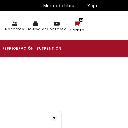
Mercado Libre
Yapo
$cart.TotalItems
Nosotros
Sucursales
Contacto
Carrito
REFRIGERACIÓN
SUSPENSIÓN
ciona si deseas factura,