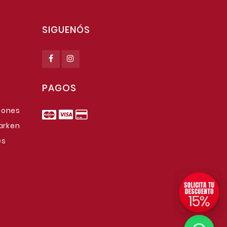
SIGUENÓS
PAGOS
iones
tarken
es