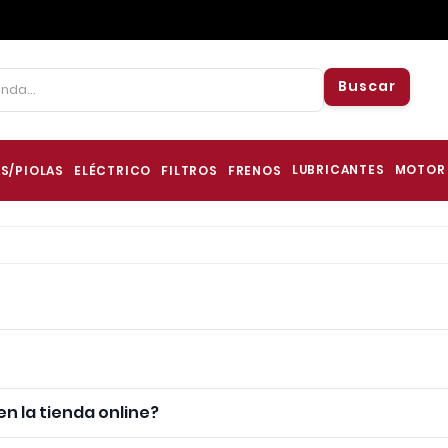
Buscar
LUBRICANTES
MOTOR
S/PIOLAS
ELÉCTRICO
FILTROS
FRENOS
n la tienda online?
arrito y haz clic en "Comprar". Completa tus datos, selec