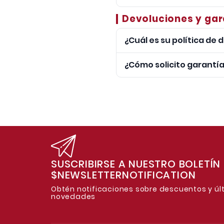
Horario Verano:
Lun a Jue
No contamos con soporte 
Devoluciones y gar
compatibilidad y uso.
¿Cuál es su política de
Tienes 6 meses de garant
¿Cómo solicito garantía
devolver o cambiar dentro
Contacta al vendedor indi
será evaluado por nuestro
SUSCRIBIRSE A NUESTRO BOLETÍN
$NEWSLETTERNOTIFICATION
Obtén notificaciones sobre descuentos y úl
novedades