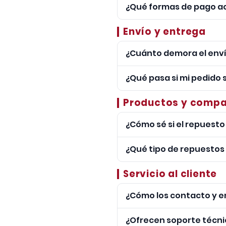
¿Qué formas de pago a
elige método de envío (re
de pago vía Webpay.
Puedes pagar con tarjeta
Envío y entrega
¿Cuánto demora el enví
Procesamos tu pedido al 
¿Qué pasa si mi pedido 
rastrearlo directamente 
Si la empresa de transpo
Productos y compa
prefieras.
¿Cómo sé si el repuesto
Cada producto indica mod
¿Qué tipo de repuestos
comprar.
Importamos repuestos al
Servicio al cliente
fábrica.
¿Cómo los contacto y e
Puedes escribirnos a
rep
¿Ofrecen soporte técni
Horario Invierno:
Lun a Ju