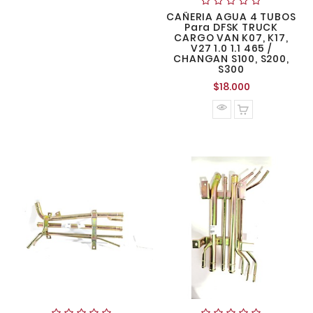
CAÑERIA AGUA 4 TUBOS
Para DFSK TRUCK
CARGO VAN K07, K17,
V27 1.0 1.1 465 /
CHANGAN S100, S200,
S300
Precio
$18.000
normal