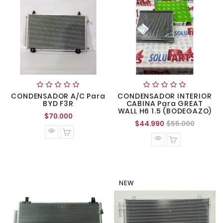
CONDENSADOR A/C Para
CONDENSADOR INTERIOR
BYD F3R
CABINA Para GREAT
WALL H6 1.5 (BODEGAZO)
Precio
$70.000
Precio
Precio
$44.990
$55.000
normal
normal
NEW