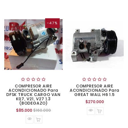
-47%
COMPRESOR AIRE
COMPRESOR AIRE
ACONDICIONADO Para
ACONDICIONADO Para
DFSK TRUCK CARGO VAN
GREAT WALL H6 1.5
K07, V21, V27 1.3
Precio
$270.000
(BODEGAZO)
normal
Precio
Precio
$85.000
$160.000
normal