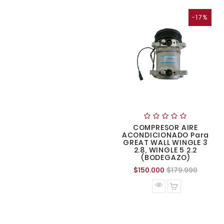
-17%
COMPRESOR AIRE
ACONDICIONADO Para
GREAT WALL WINGLE 3
2.8, WINGLE 5 2.2
(BODEGAZO)
Precio
Precio
$150.000
$179.990
normal