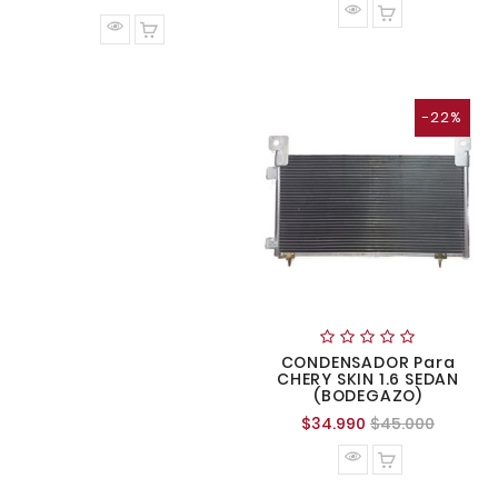
normal
-22%
CONDENSADOR Para
CHERY SKIN 1.6 SEDAN
(BODEGAZO)
Precio
Precio
$34.990
$45.000
normal