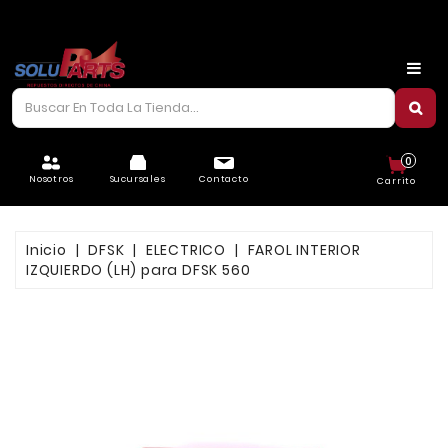
CARROCERÍA
CHASIS
CORREAS/PIOLAS
0
ELÉCTRICO
Nosotros
Sucursales
Contacto
Carrito
FILTROS
Inicio
DFSK
ELECTRICO
FAROL INTERIOR
FRENOS
IZQUIERDO (LH) para DFSK 560
LUBRICANTES
MOTOR
REFRIGERACIÓN
SUSPENSIÓN