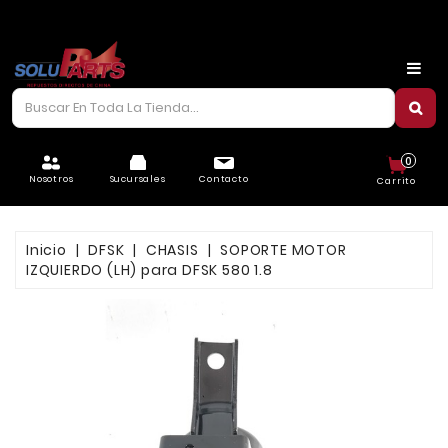
CARROCERÍA
CHASIS
CORREAS/PIOLAS
0
ELÉCTRICO
Nosotros
Sucursales
Contacto
Carrito
FILTROS
Inicio
DFSK
CHASIS
SOPORTE MOTOR
FRENOS
IZQUIERDO (LH) para DFSK 580 1.8
LUBRICANTES
MOTOR
REFRIGERACIÓN
SUSPENSIÓN