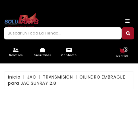
CARROCERÍA
CHASIS
CORREAS/PIOLAS
0
ELÉCTRICO
Nosotros
Sucursales
Contacto
Carrito
FILTROS
Inicio
JAC
TRANSMISION
CILINDRO EMBRAGUE
FRENOS
para JAC SUNRAY 2.8
LUBRICANTES
MOTOR
REFRIGERACIÓN
SUSPENSIÓN