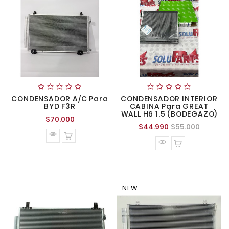
CONDENSADOR A/C Para
CONDENSADOR INTERIOR
BYD F3R
CABINA Para GREAT
WALL H6 1.5 (BODEGAZO)
Precio
$70.000
Precio
Precio
$44.990
$55.000
normal
normal
NEW