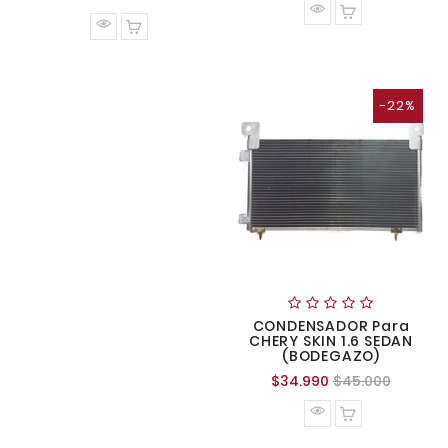
normal
-22%
CONDENSADOR Para
CHERY SKIN 1.6 SEDAN
(BODEGAZO)
Precio
Precio
$34.990
$45.000
normal