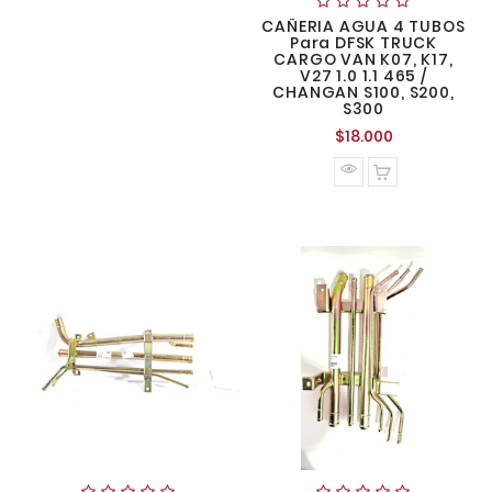
CAÑERIA AGUA 4 TUBOS
Para DFSK TRUCK
CARGO VAN K07, K17,
V27 1.0 1.1 465 /
CHANGAN S100, S200,
S300
Precio
$18.000
normal