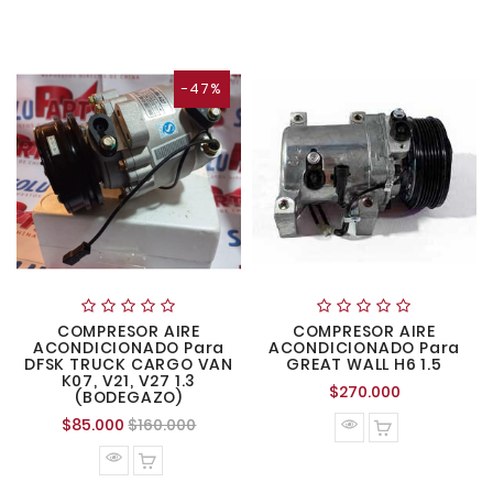
-47%
COMPRESOR AIRE
COMPRESOR AIRE
ACONDICIONADO Para
ACONDICIONADO Para
DFSK TRUCK CARGO VAN
GREAT WALL H6 1.5
K07, V21, V27 1.3
Precio
$270.000
(BODEGAZO)
normal
Precio
Precio
$85.000
$160.000
normal