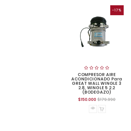
-17%
COMPRESOR AIRE
ACONDICIONADO Para
GREAT WALL WINGLE 3
2.8, WINGLE 5 2.2
(BODEGAZO)
Precio
Precio
$150.000
$179.990
normal