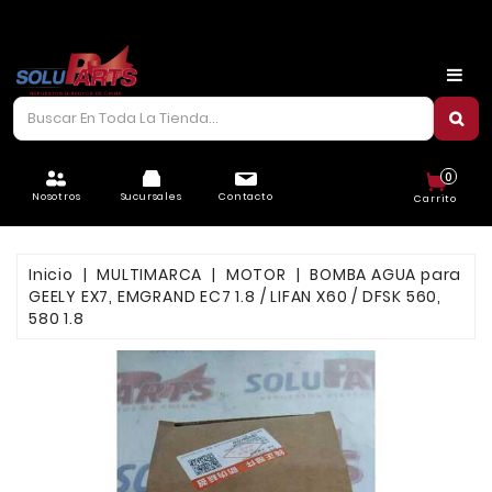
CARROCERÍA
CHASIS
CORREAS/PIOLAS
0
ELÉCTRICO
Nosotros
Sucursales
Contacto
Carrito
FILTROS
Inicio
MULTIMARCA
MOTOR
BOMBA AGUA para
FRENOS
GEELY EX7, EMGRAND EC7 1.8 / LIFAN X60 / DFSK 560,
580 1.8
LUBRICANTES
MOTOR
REFRIGERACIÓN
SUSPENSIÓN