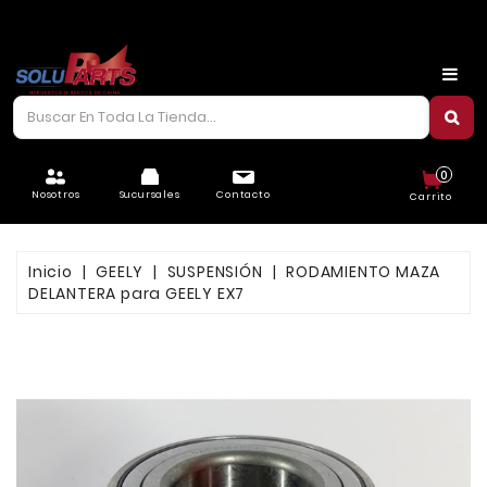
CARROCERÍA
CHASIS
CORREAS/PIOLAS
0
ELÉCTRICO
Nosotros
Sucursales
Contacto
Carrito
FILTROS
Inicio
GEELY
SUSPENSIÓN
RODAMIENTO MAZA
FRENOS
DELANTERA para GEELY EX7
LUBRICANTES
MOTOR
REFRIGERACIÓN
SUSPENSIÓN