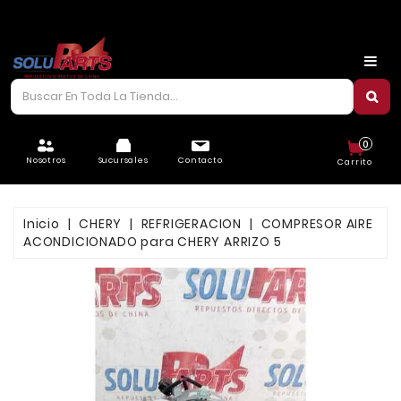
CARROCERÍA
CHASIS
CORREAS/PIOLAS
0
ELÉCTRICO
Nosotros
Sucursales
Contacto
Carrito
FILTROS
Inicio
CHERY
REFRIGERACION
COMPRESOR AIRE
FRENOS
ACONDICIONADO para CHERY ARRIZO 5
LUBRICANTES
MOTOR
REFRIGERACIÓN
SUSPENSIÓN