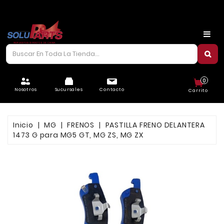
CARROCERÍA
CHASIS
CORREAS/PIOLAS
0
ELÉCTRICO
Nosotros
Sucursales
Contacto
Carrito
FILTROS
Inicio
MG
FRENOS
PASTILLA FRENO DELANTERA
FRENOS
1473 G para MG5 GT, MG ZS, MG ZX
LUBRICANTES
MOTOR
REFRIGERACIÓN
SUSPENSIÓN