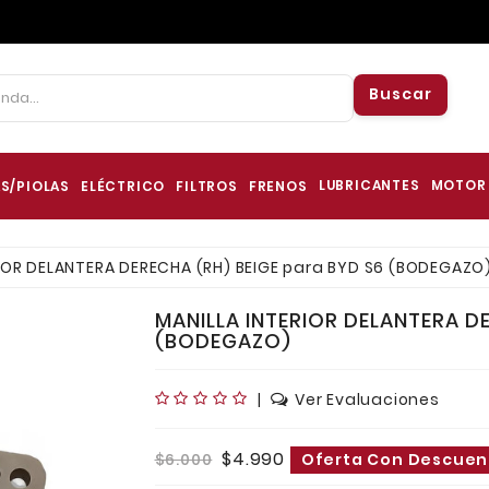
Buscar
LUBRICANTES
MOTOR
S/PIOLAS
ELÉCTRICO
FILTROS
FRENOS
IOR DELANTERA DERECHA (RH) BEIGE para BYD S6 (BODEGAZO
MANILLA INTERIOR DELANTERA D
(BODEGAZO)
|
Ver Evaluaciones
$4.990
$6.000
Oferta Con Descuent