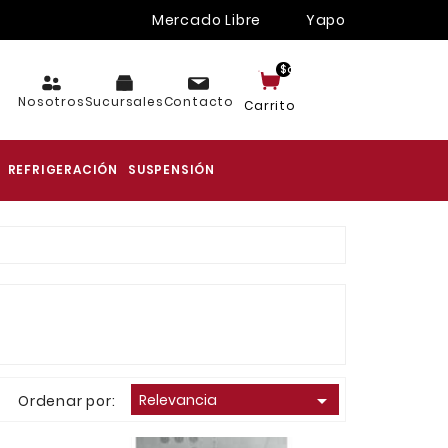
Mercado Libre
Yapo
$cart.TotalItems
Nosotros
Sucursales
Contacto
Carrito
REFRIGERACIÓN
SUSPENSIÓN

Relevancia
Ordenar por: