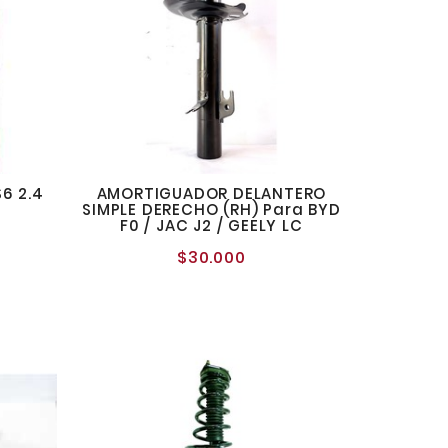
6 2.4
AMORTIGUADOR DELANTERO
SIMPLE DERECHO (RH) Para BYD
o
F0 / JAC J2 / GEELY LC
al
$30.000
Precio
normal