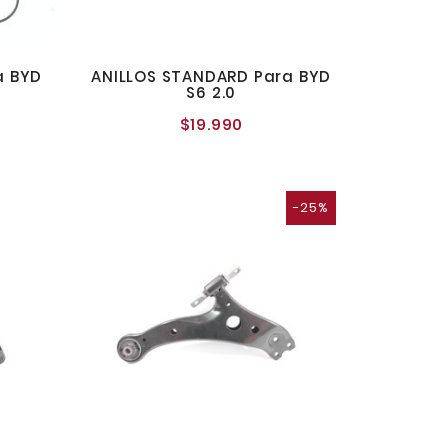
a BYD
ANILLOS STANDARD Para BYD
S6 2.0
$19.990
o
Precio
l
normal
-25%