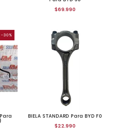
$69.990
o
Precio
al
normal
-30%
 Para
BIELA STANDARD Para BYD F0
)
$22.990
Precio
recio
normal