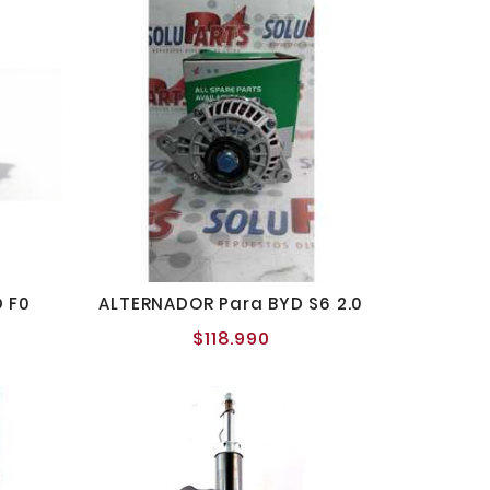
 F0
ALTERNADOR Para BYD S6 2.0
$118.990
o
Precio
al
normal