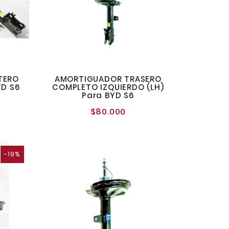
TERO
AMORTIGUADOR TRASERO
YD S6
COMPLETO IZQUIERDO (LH)
Para BYD S6
o
$80.000
Precio
al
normal
-19%