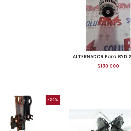
ALTERNADOR Para BYD S
$130.000
Preci
norm
-20%