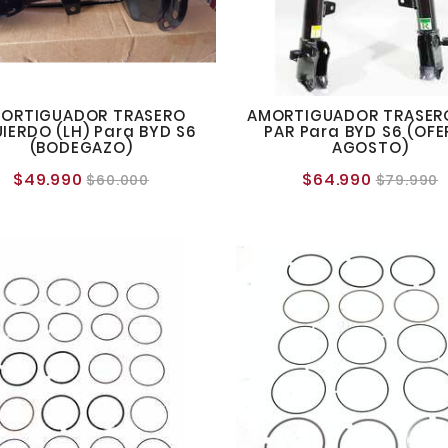
ORTIGUADOR TRASERO
AMORTIGUADOR TRASER
UIERDO (LH) Para BYD S6
PAR Para BYD S6 (OF
(BODEGAZO)
AGOSTO)
$49.990
$64.990
Precio
Precio
Precio
P
$60.000
$79.990
normal
normal