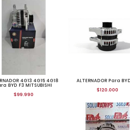
RNADOR 4G13 4G15 4G18
ALTERNADOR Para BYD
ara BYD F3 MITSUBISHI
$120.000
Preci
$99.990
Precio
norm
normal