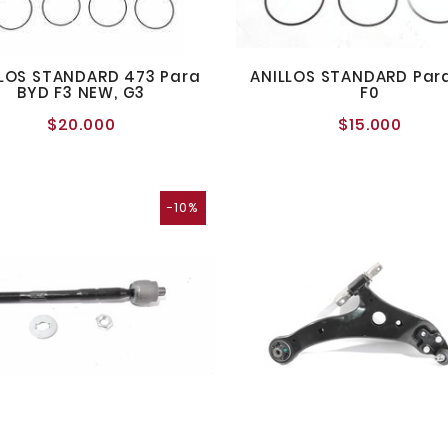
LOS STANDARD 473 Para
ANILLOS STANDARD Par
BYD F3 NEW, G3
F0
$20.000
$15.000
Precio
Preci
normal
norma
-10%