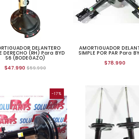
RTIGUADOR DELANTERO
AMORTIGUADOR DELAN
E DERECHO (RH) Para BYD
SIMPLE POR PAR Para B
S6 (BODEGAZO)
$78.990
Preci
$47.990
Precio
Precio
$59.990
norm
normal
-17%