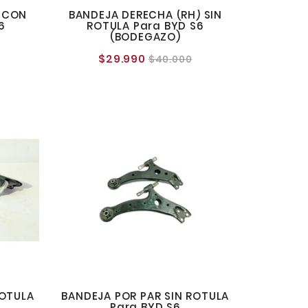
) CON
BANDEJA DERECHA (RH) SIN
6
ROTULA Para BYD S6
(BODEGAZO)
o
$29.990
Precio
Precio
$40.000
al
normal
ROTULA
BANDEJA POR PAR SIN ROTULA
Para BYD S6