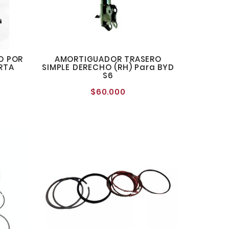
O POR
AMORTIGUADOR TRASERO
ERTA
SIMPLE DERECHO (RH) Para BYD
S6
$60.000
recio
Precio
normal