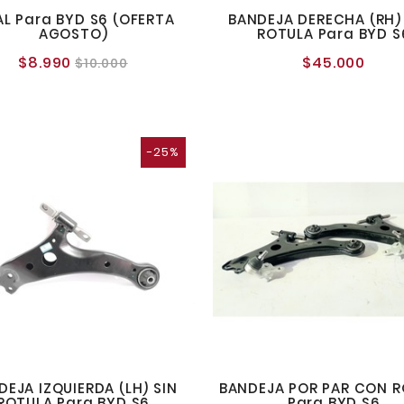
AL Para BYD S6 (OFERTA
BANDEJA DERECHA (RH
AGOSTO)
ROTULA Para BYD S
$8.990
$45.000
Precio
Precio
Preci
$10.000
normal
norm
-25%
DEJA IZQUIERDA (LH) SIN
BANDEJA POR PAR CON 
ROTULA Para BYD S6
Para BYD S6