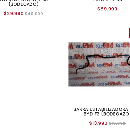
(BODEGAZO)
$89.990
Preci
$29.990
Precio
Precio
$40.000
norm
normal
BARRA ESTABILIZADORA
BYD F3 (BODEGAZO
$13.990
Precio
P
$19.990
normal