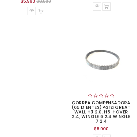
Precio
Precio
$5.990
$8.000
normal
normal
CORREA COMPENSADORA
(65 DIENTES) Para GREAT
WALL H3 2.0, H5, HOVER
2.4, WINGLE 6 2.4 WINGLE
7 2.4
Precio
$5.000
normal