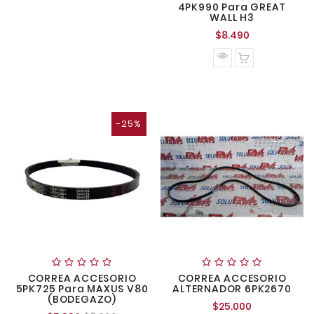
4PK990 Para GREAT
WALL H3
Precio
$8.490
normal
-25%
CORREA ACCESORIO
CORREA ACCESORIO
5PK725 Para MAXUS V80
ALTERNADOR 6PK2670
(BODEGAZO)
Precio
$25.000