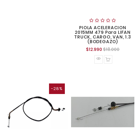
PIOLA ACELERACION
2015MM 479 Para LIFAN
TRUCK, CARGO, VAN, 1.3
(BODEGAZO)
Precio
Precio
$12.990
$18.000
normal
-28%