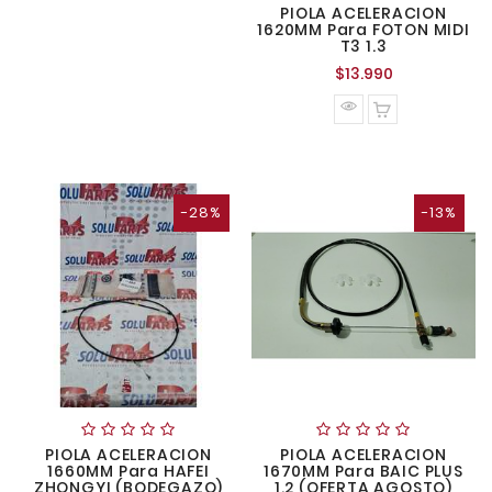
PIOLA ACELERACION
1620MM Para FOTON MIDI
T3 1.3
Precio
$13.990
normal
-28%
-13%
PIOLA ACELERACION
PIOLA ACELERACION
1660MM Para HAFEI
1670MM Para BAIC PLUS
ZHONGYI (BODEGAZO)
1.2 (OFERTA AGOSTO)