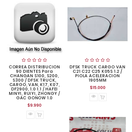
CORREA DISTRIBUCION
DFSK TRUCK CARGO VAN
90 DIENTES Para
C21 C22 C25 K05S 1.2 /
CHANGAN S100, S200,
PIOLA ACELERACION
S300 / DFSK TRUCK,
1905MM
CARGO, VAN, K17, K07,
Precio
$15.000
DF2900, 1.0 1.1 / HAFEI
normal
MINYI, RUIYI, ZHONGY /
GAC GONOW 1.0
Precio
$9.990
normal