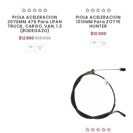
PIOLA ACELERACION
PIOLA ACELERACION
2070MM 479 Para LIFAN
1310MM Para ZOTYE
TRUCK, CARGO, VAN, 1.3
HUNTER
(BODEGAZO)
Precio
$10.000
Precio
Precio
$12.990
$18.000
normal
normal