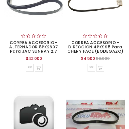
CORREA ACCESORIO -
CORREA ACCESORIO -
ALTERNADOR 8PK2697
DIRECCION 4PK998 Para
Para JAC SUNRAY 2.7
CHERY FACE (BODEGAZO)
Precio
Precio
Precio
$42.000
$4.500
$6.000
normal
normal