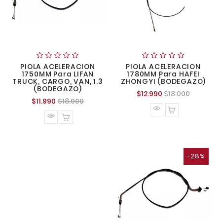
PIOLA ACELERACION
PIOLA ACELERACION
1750MM Para LIFAN
1780MM Para HAFEI
TRUCK, CARGO, VAN, 1.3
ZHONGYI (BODEGAZO)
(BODEGAZO)
Precio
Precio
$12.990
$18.000
Precio
Precio
$11.990
$18.000
normal
normal
-28%