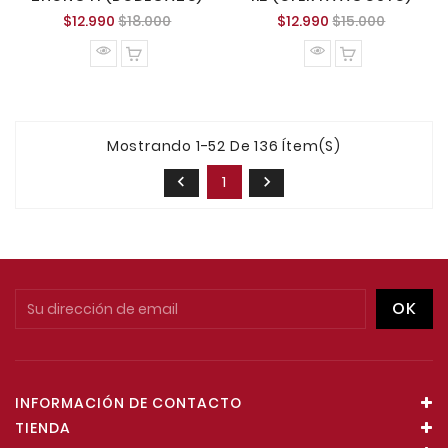
Precio
Precio
Precio
Precio
$12.990
$18.000
$12.990
$15.000
normal
normal
Mostrando 1-52 De 136 Ítem(s)
1


INFORMACIÓN DE CONTACTO
TIENDA