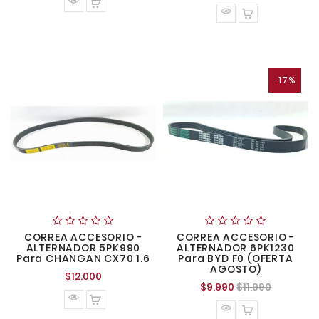
normal
-17%
CORREA ACCESORIO -
CORREA ACCESORIO -
ALTERNADOR 5PK990
ALTERNADOR 6PK1230
Para CHANGAN CX70 1.6
Para BYD F0 (OFERTA
AGOSTO)
Precio
$12.000
Precio
Precio
$9.990
$11.990
normal
normal