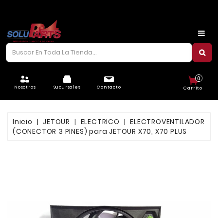
CARROCERÍA
CHASIS
CORREAS/PIOLAS
0
ELÉCTRICO
Nosotros
Sucursales
Contacto
Carrito
FILTROS
Inicio
JETOUR
ELECTRICO
ELECTROVENTILADOR
FRENOS
(CONECTOR 3 PINES) para JETOUR X70, X70 PLUS
LUBRICANTES
MOTOR
REFRIGERACIÓN
SUSPENSIÓN