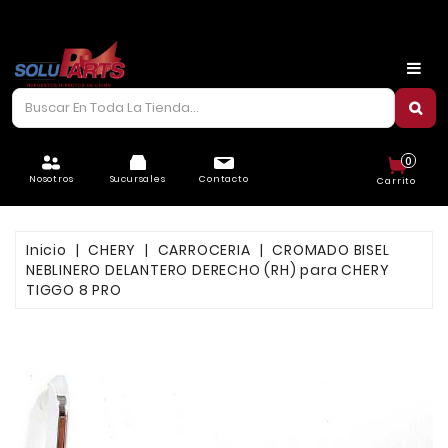
CARROCERÍA
CHASIS
CORREAS/PIOLAS
0
ELÉCTRICO
Nosotros
Sucursales
Contacto
Carrito
FILTROS
Inicio
CHERY
CARROCERIA
CROMADO BISEL
FRENOS
NEBLINERO DELANTERO DERECHO (RH) para CHERY
TIGGO 8 PRO
LUBRICANTES
MOTOR
REFRIGERACIÓN
SUSPENSIÓN