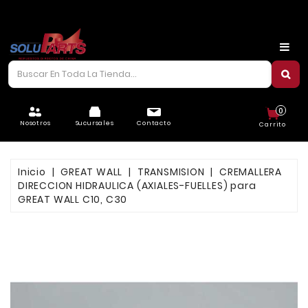
CARROCERÍA
CHASIS
CORREAS/PIOLAS
0
ELÉCTRICO
Nosotros
Sucursales
Contacto
Carrito
FILTROS
Inicio
GREAT WALL
TRANSMISION
CREMALLERA
FRENOS
DIRECCION HIDRAULICA (AXIALES-FUELLES) para
GREAT WALL C10, C30
LUBRICANTES
MOTOR
REFRIGERACIÓN
SUSPENSIÓN