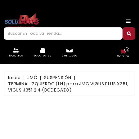
CARROCERÍA
CHASIS
CORREAS/PIOLAS
0
ELÉCTRICO
Nosotros
Sucursales
Contacto
Carrito
FILTROS
Inicio
JMC
SUSPENSIÓN
FRENOS
TERMINAL IZQUIERDO (LH) para JMC VIGUS PLUS X351,
VIGUS J351 2.4 (BODEGAZO)
LUBRICANTES
MOTOR
REFRIGERACIÓN
SUSPENSIÓN