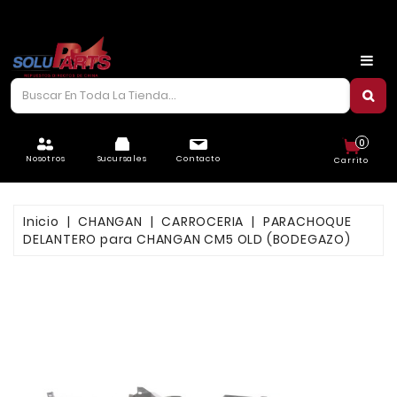
CARROCERÍA
CHASIS
CORREAS/PIOLAS
0
ELÉCTRICO
Nosotros
Sucursales
Contacto
Carrito
FILTROS
Inicio
CHANGAN
CARROCERIA
PARACHOQUE
FRENOS
DELANTERO para CHANGAN CM5 OLD (BODEGAZO)
LUBRICANTES
MOTOR
REFRIGERACIÓN
SUSPENSIÓN