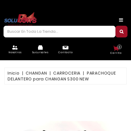
CARROCERÍA
CHASIS
CORREAS/PIOLAS
0
ELÉCTRICO
Nosotros
Sucursales
Contacto
Carrito
FILTROS
Inicio
CHANGAN
CARROCERIA
PARACHOQUE
FRENOS
DELANTERO para CHANGAN S300 NEW
LUBRICANTES
MOTOR
REFRIGERACIÓN
SUSPENSIÓN