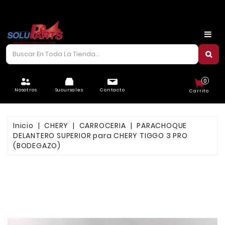
CARROCERÍA
CHASIS
CORREAS/PIOLAS
0
ELÉCTRICO
Nosotros
Sucursales
Contacto
Carrito
FILTROS
Inicio
CHERY
CARROCERIA
PARACHOQUE
FRENOS
DELANTERO SUPERIOR para CHERY TIGGO 3 PRO
(BODEGAZO)
LUBRICANTES
MOTOR
REFRIGERACIÓN
SUSPENSIÓN