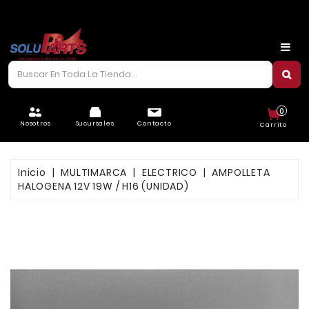
CARROCERÍA
CHASIS
CORREAS/PIOLAS
0
ELÉCTRICO
Nosotros
Sucursales
Contacto
Carrito
FILTROS
Inicio
MULTIMARCA
ELECTRICO
AMPOLLETA
FRENOS
HALOGENA 12V 19W / H16 (UNIDAD)
LUBRICANTES
MOTOR
REFRIGERACIÓN
SUSPENSIÓN