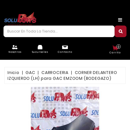
CARROCERÍA
CHASIS
CORREAS/PIOLAS
0
ELÉCTRICO
Nosotros
Sucursales
Contacto
Carrito
FILTROS
Inicio
GAC
CARROCERIA
CORNER DELANTERO
FRENOS
IZQUIERDO (LH) para GAC EMZOOM (BODEGAZO)
LUBRICANTES
MOTOR
REFRIGERACIÓN
SUSPENSIÓN