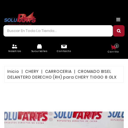
CARROCERÍA
CHASIS
CORREAS/PIOLAS
0
ELÉCTRICO
Nosotros
Sucursales
Contacto
Carrito
FILTROS
Inicio
CHERY
CARROCERIA
CROMADO BISEL
FRENOS
DELANTERO DERECHO (RH) para CHERY TIGGO 8 GLX
LUBRICANTES
MOTOR
REFRIGERACIÓN
SUSPENSIÓN