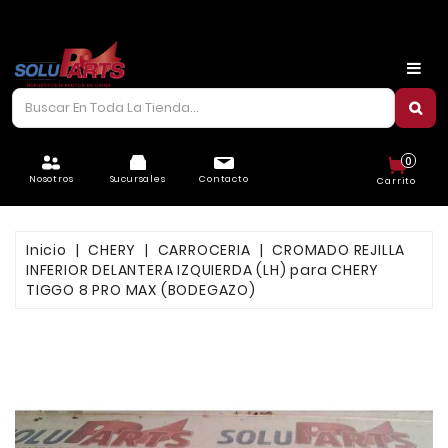
CARROCERÍA
CHASIS
CORREAS/PIOLAS
0
ELÉCTRICO
Nosotros
Sucursales
Contacto
Carrito
FILTROS
Inicio
CHERY
CARROCERIA
CROMADO REJILLA
FRENOS
INFERIOR DELANTERA IZQUIERDA (LH) para CHERY
TIGGO 8 PRO MAX (BODEGAZO)
LUBRICANTES
MOTOR
REFRIGERACIÓN
SUSPENSIÓN