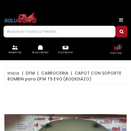
CARROCERÍA
CHASIS
CORREAS/PIOLAS
0
ELÉCTRICO
Nosotros
Sucursales
Contacto
Carrito
FILTROS
Inicio
DFM
CARROCERIA
CAPOT CON SOPORTE
FRENOS
BOMBIN para DFM T5 EVO (BODEGAZO)
LUBRICANTES
MOTOR
REFRIGERACIÓN
SUSPENSIÓN