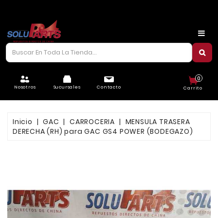
CARROCERÍA
CHASIS
CORREAS/PIOLAS
0
ELÉCTRICO
Nosotros
Sucursales
Contacto
Carrito
FILTROS
Inicio
GAC
CARROCERIA
MENSULA TRASERA
FRENOS
DERECHA (RH) para GAC GS4 POWER (BODEGAZO)
LUBRICANTES
MOTOR
REFRIGERACIÓN
SUSPENSIÓN