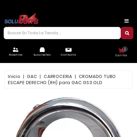
CARROCERÍA
CHASIS
CORREAS/PIOLAS
0
ELÉCTRICO
Nosotros
Sucursales
Contacto
Carrito
FILTROS
Inicio
GAC
CARROCERIA
CROMADO TUBO
FRENOS
ESCAPE DERECHO (RH) para GAC GS3 OLD
LUBRICANTES
MOTOR
REFRIGERACIÓN
SUSPENSIÓN