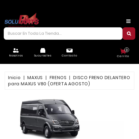
CARROCERÍA
CHASIS
CORREAS/PIOLAS
0
ELÉCTRICO
Nosotros
Sucursales
Contacto
Carrito
FILTROS
Inicio
MAXUS
FRENOS
DISCO FRENO DELANTERO
FRENOS
para MAXUS V80 (OFERTA AGOSTO)
LUBRICANTES
MOTOR
REFRIGERACIÓN
SUSPENSIÓN