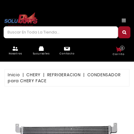
CARROCERÍA
CHASIS
CORREAS/PIOLAS
0
ELÉCTRICO
Nosotros
Sucursales
Contacto
Carrito
FILTROS
Inicio
CHERY
REFRIGERACION
CONDENSADOR
FRENOS
para CHERY FACE
LUBRICANTES
MOTOR
REFRIGERACIÓN
SUSPENSIÓN