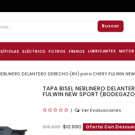
Buscar
LUBRICANTES
MOTOR
S/PIOLAS
ELÉCTRICO
FILTROS
FRENOS
 NEBLINERO DELANTERO DERECHO (RH) para CHERY FULWIN N
TAPA BISEL NEBLINERO DELANTE
FULWIN NEW SPORT (BODEGAZO
|
Ver Evaluaciones
$10.990
$15.000
Oferta Con Descue