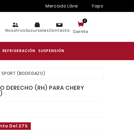
Mercado Libre
Yapo
0
Nosotros
Sucursales
Contacto
Carrito
REFRIGERACIÓN
SUSPENSIÓN
EW SPORT (BODEGAZO)
RO DERECHO (RH) PARA CHERY
)
nto Del 27%