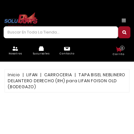
CARROCERÍA
CHASIS
CORREAS/PIOLAS
0
ELÉCTRICO
Nosotros
Sucursales
Contacto
Carrito
FILTROS
Inicio
LIFAN
CARROCERIA
TAPA BISEL NEBLINERO
FRENOS
DELANTERO DERECHO (RH) para LIFAN FOISON OLD
(BODEGAZO)
LUBRICANTES
MOTOR
REFRIGERACIÓN
SUSPENSIÓN