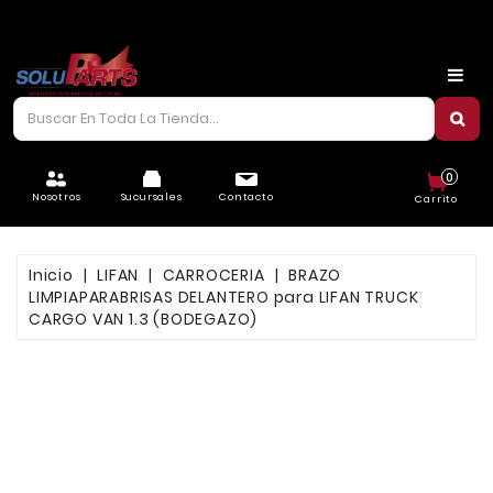
CARROCERÍA
CHASIS
CORREAS/PIOLAS
0
ELÉCTRICO
Nosotros
Sucursales
Contacto
Carrito
FILTROS
Inicio
LIFAN
CARROCERIA
BRAZO
FRENOS
LIMPIAPARABRISAS DELANTERO para LIFAN TRUCK
CARGO VAN 1.3 (BODEGAZO)
LUBRICANTES
MOTOR
REFRIGERACIÓN
SUSPENSIÓN