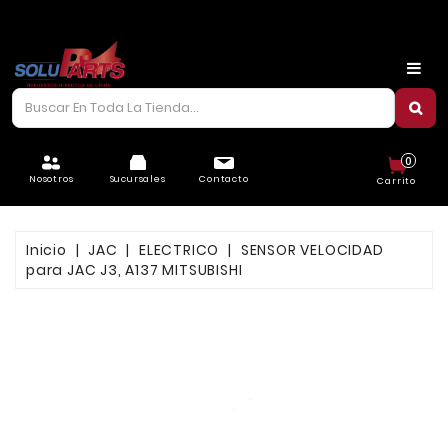
CARROCERÍA
CHASIS
CORREAS/PIOLAS
0
ELÉCTRICO
Nosotros
Sucursales
Contacto
Carrito
FILTROS
Inicio
JAC
ELECTRICO
SENSOR VELOCIDAD
FRENOS
para JAC J3, A137 MITSUBISHI
LUBRICANTES
MOTOR
REFRIGERACIÓN
SUSPENSIÓN