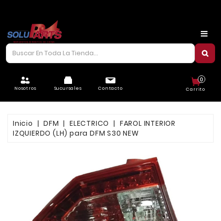
CARROCERÍA
CHASIS
CORREAS/PIOLAS
0
ELÉCTRICO
Nosotros
Sucursales
Contacto
Carrito
FILTROS
Inicio
DFM
ELECTRICO
FAROL INTERIOR
FRENOS
IZQUIERDO (LH) para DFM S30 NEW
LUBRICANTES
MOTOR
REFRIGERACIÓN
SUSPENSIÓN