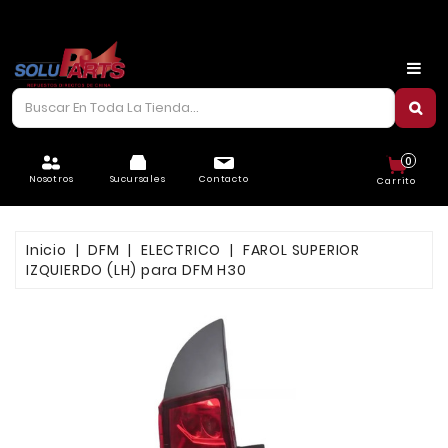
CARROCERÍA
CHASIS
CORREAS/PIOLAS
0
ELÉCTRICO
Nosotros
Sucursales
Contacto
Carrito
FILTROS
Inicio
DFM
ELECTRICO
FAROL SUPERIOR
FRENOS
IZQUIERDO (LH) para DFM H30
LUBRICANTES
MOTOR
REFRIGERACIÓN
SUSPENSIÓN