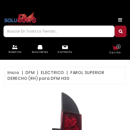
CARROCERÍA
CHASIS
CORREAS/PIOLAS
0
ELÉCTRICO
Nosotros
Sucursales
Contacto
Carrito
FILTROS
Inicio
DFM
ELECTRICO
FAROL SUPERIOR
FRENOS
DERECHO (RH) para DFM H30
LUBRICANTES
MOTOR
REFRIGERACIÓN
SUSPENSIÓN