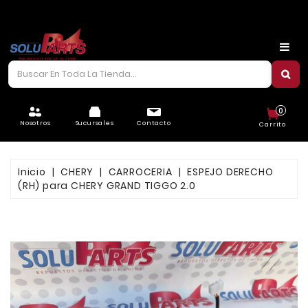
CARROCERÍA
CHASIS
CORREAS/PIOLAS
0
ELÉCTRICO
Nosotros
Sucursales
Contacto
Carrito
FILTROS
Inicio
CHERY
CARROCERIA
ESPEJO DERECHO
FRENOS
(RH) para CHERY GRAND TIGGO 2.0
LUBRICANTES
MOTOR
REFRIGERACIÓN
SUSPENSIÓN