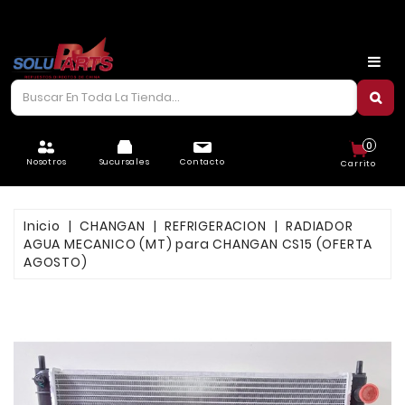
CARROCERÍA
CHASIS
CORREAS/PIOLAS
0
ELÉCTRICO
Nosotros
Sucursales
Contacto
Carrito
FILTROS
Inicio
CHANGAN
REFRIGERACION
RADIADOR
FRENOS
AGUA MECANICO (MT) para CHANGAN CS15 (OFERTA
AGOSTO)
LUBRICANTES
MOTOR
REFRIGERACIÓN
SUSPENSIÓN