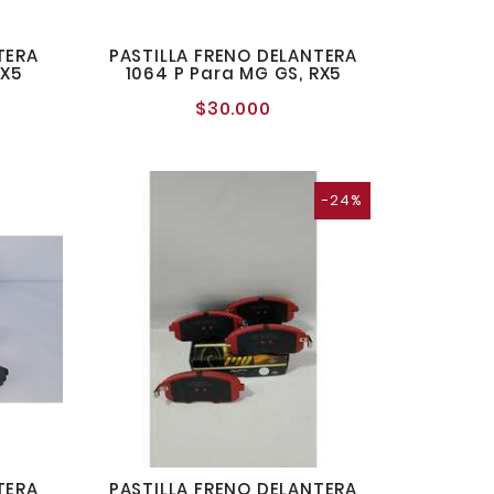
TERA
PASTILLA FRENO DELANTERA
RX5
1064 P Para MG GS, RX5
$30.000
o
Precio
l
normal
-24%
TERA
PASTILLA FRENO DELANTERA