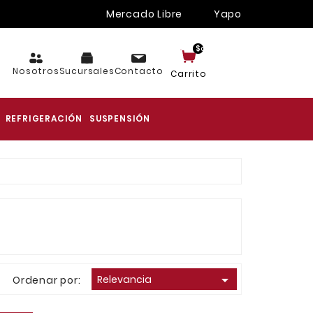
Mercado Libre
Yapo
$cart.TotalItems
Nosotros
Sucursales
Contacto
Carrito
REFRIGERACIÓN
SUSPENSIÓN

Relevancia
Ordenar por: