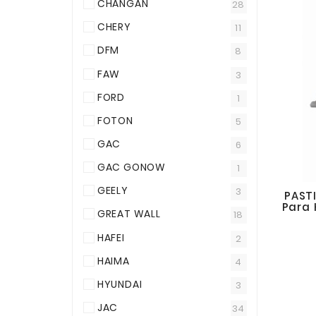
CHANGAN
28
CHERY
11
DFM
8
FAW
3
FORD
1
FOTON
5
GAC
6
GAC GONOW
1
GEELY
3
PASTI
Para
GREAT WALL
18
HAFEI
2
HAIMA
4
HYUNDAI
3
JAC
34