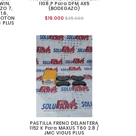
WIN,
1108 P Para DFM AX5
IZO 7,
(BODEGAZO)
.6,
$19.000
 FOTON
Precio
Precio
$25.000
IC PLUS
normal
o
l
PASTILLA FRENO DELANTERA
1152 K Para MAXUS T60 2.8 /
JMC VIGUS PLUS