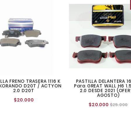
LLA FRENO TRASERA 1116 K
PASTILLA DELANTERA 16
 KORANDO D20T / ACTYON
Para GREAT WALL H6 1.5
2.0 D20T
2.0 DESDE 2021 (OFE
AGOSTO)
$20.000
Precio
$20.000
Precio
P
$25.000
normal
normal