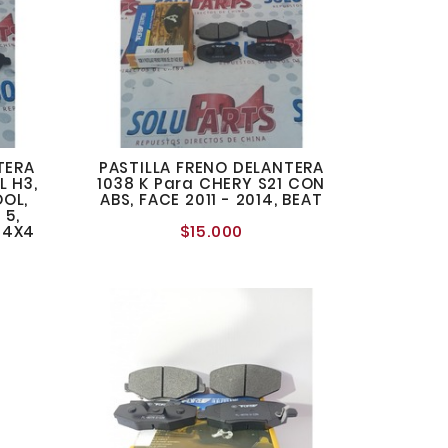
TERA
PASTILLA FRENO DELANTERA
L H3,
1038 K Para CHERY S21 CON
OOL,
ABS, FACE 2011 - 2014, BEAT
 5,
$15.000
 4X4
Precio
normal
o
l