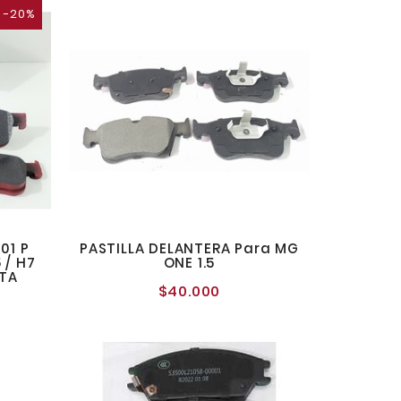
-20%
01 P
PASTILLA DELANTERA Para MG
 / H7
ONE 1.5
RTA
$40.000
Precio
normal
recio