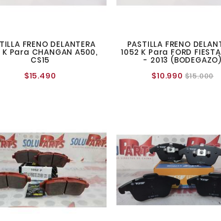
TILLA FRENO DELANTERA
PASTILLA FRENO DELAN
2 K Para CHANGAN A500,
1052 K Para FORD FIEST
CS15
- 2013 (BODEGAZO
$15.490
$10.990
Precio
Precio
P
$15.000
normal
normal