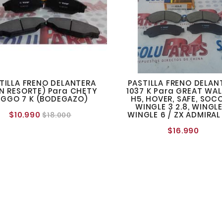
TILLA FRENO DELANTERA
PASTILLA FRENO DELAN
N RESORTE) Para CHETY
1037 K Para GREAT WAL
IGGO 7 K (BODEGAZO)
H5, HOVER, SAFE, SOC
WINGLE 3 2.8, WINGLE
$10.990
Precio
Precio
WINGLE 6 / ZX ADMIRAL
$18.000
normal
$16.990
Preci
norma