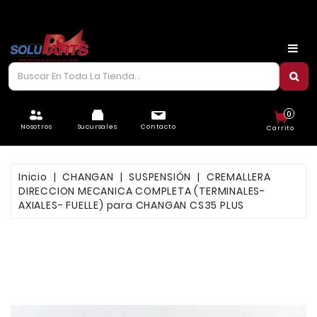
CARROCERÍA
CHASIS
CORREAS/PIOLAS
0
ELÉCTRICO
Nosotros
Sucursales
Contacto
Carrito
FILTROS
Inicio
CHANGAN
SUSPENSIÓN
CREMALLERA
FRENOS
DIRECCION MECANICA COMPLETA (TERMINALES-
AXIALES- FUELLE) para CHANGAN CS35 PLUS
LUBRICANTES
MOTOR
REFRIGERACIÓN
SUSPENSIÓN