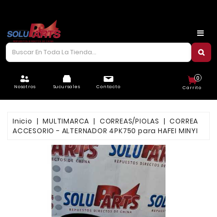
CARROCERÍA
CHASIS
CORREAS/PIOLAS
0
ELÉCTRICO
Nosotros
Sucursales
Contacto
Carrito
FILTROS
Inicio
MULTIMARCA
CORREAS/PIOLAS
CORREA
FRENOS
ACCESORIO - ALTERNADOR 4PK750 para HAFEI MINYI
LUBRICANTES
MOTOR
REFRIGERACIÓN
SUSPENSIÓN